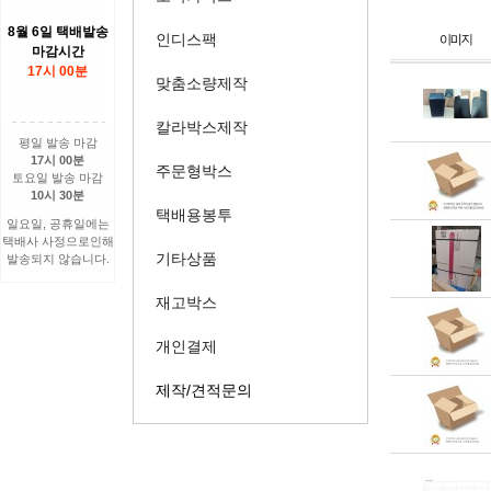
8월 6일 택배발송
인디스팩
마감시간
17시 00분
맞춤소량제작
칼라박스제작
평일 발송 마감
17시 00분
주문형박스
토요일 발송 마감
10시 30분
택배용봉투
일요일, 공휴일에는
택배사 사정으로인해
기타상품
발송되지 않습니다.
재고박스
개인결제
제작/견적문의