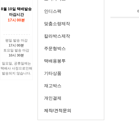
8월 10일 택배발송
인디스팩
마감시간
17시 00분
맞춤소량제작
칼라박스제작
평일 발송 마감
17시 00분
주문형박스
토요일 발송 마감
10시 30분
택배용봉투
일요일, 공휴일에는
택배사 사정으로인해
기타상품
발송되지 않습니다.
재고박스
개인결제
제작/견적문의