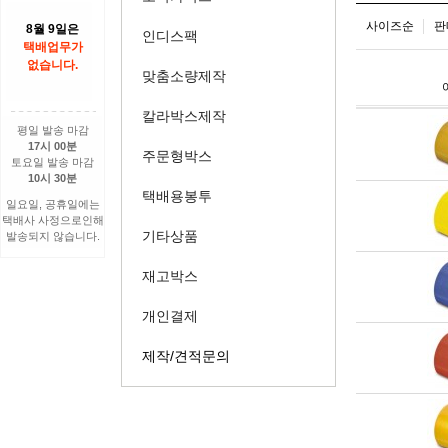
사이즈순
판
8월 9일은
인디스팩
택배업무가
없습니다.
맞춤소량제작
칼라박스제작
평일 발송 마감
17시 00분
주문형박스
토요일 발송 마감
10시 30분
택배용봉투
일요일, 공휴일에는
택배사 사정으로인해
기타상품
발송되지 않습니다.
재고박스
개인결제
제작/견적문의