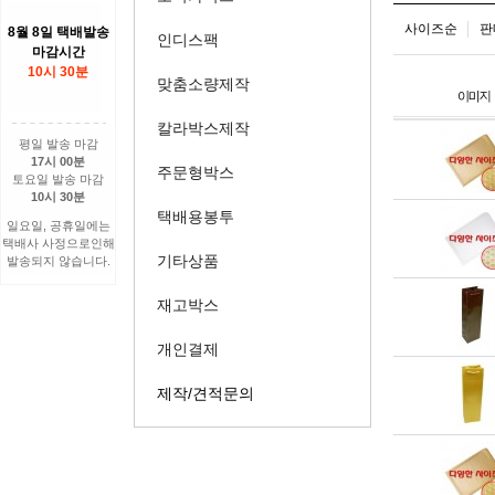
사이즈순
판
8월 8일 택배발송
인디스팩
마감시간
10시 30분
맞춤소량제작
칼라박스제작
평일 발송 마감
17시 00분
주문형박스
토요일 발송 마감
10시 30분
택배용봉투
일요일, 공휴일에는
택배사 사정으로인해
기타상품
발송되지 않습니다.
재고박스
개인결제
제작/견적문의