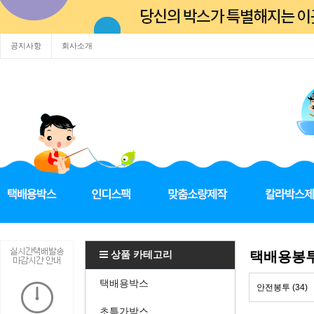
공지사항
회사소개
상품 카테고리
택배용봉
택배용박스
안전봉투 (34)
초특가박스