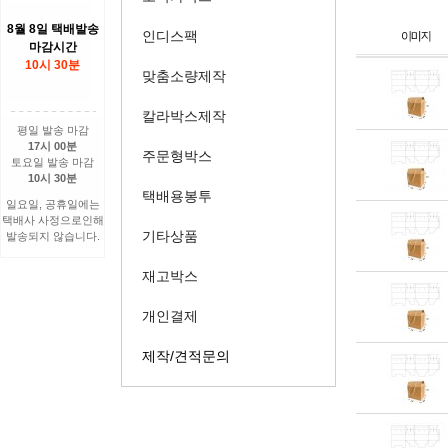
8월 8일 택배발송
인디스팩
마감시간
10시 30분
맞춤소량제작
칼라박스제작
평일 발송 마감
17시 00분
주문형박스
토요일 발송 마감
10시 30분
택배용봉투
일요일, 공휴일에는
택배사 사정으로인해
기타상품
발송되지 않습니다.
재고박스
개인결제
제작/견적문의