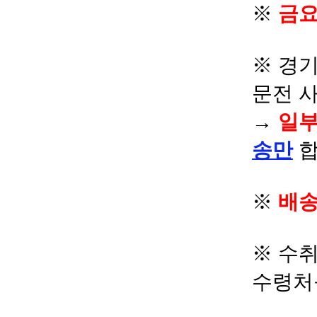
※
금요
※ 경기
문전 
→
일부
송만
합
※
배송
※ 수
수령처