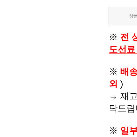
상
※
전 
도선료
※
배
외
)
→ 재고
탁드립
※
일부