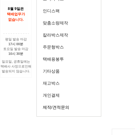
8월 9일은
인디스팩
택배업무가
없습니다.
맞춤소량제작
칼라박스제작
평일 발송 마감
17시 00분
주문형박스
토요일 발송 마감
10시 30분
택배용봉투
일요일, 공휴일에는
택배사 사정으로인해
기타상품
발송되지 않습니다.
재고박스
개인결제
제작/견적문의