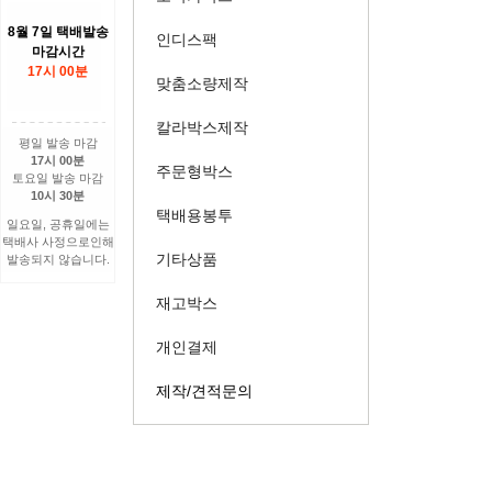
8월 7일 택배발송
인디스팩
마감시간
17시 00분
맞춤소량제작
칼라박스제작
평일 발송 마감
17시 00분
주문형박스
토요일 발송 마감
10시 30분
택배용봉투
일요일, 공휴일에는
택배사 사정으로인해
기타상품
발송되지 않습니다.
재고박스
개인결제
제작/견적문의