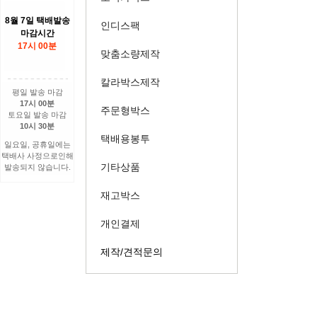
8월 7일 택배발송
인디스팩
마감시간
17시 00분
맞춤소량제작
칼라박스제작
평일 발송 마감
17시 00분
주문형박스
토요일 발송 마감
10시 30분
택배용봉투
일요일, 공휴일에는
택배사 사정으로인해
기타상품
발송되지 않습니다.
재고박스
개인결제
제작/견적문의