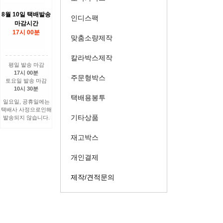
8월 10일 택배발송
인디스팩
마감시간
17시 00분
맞춤소량제작
칼라박스제작
평일 발송 마감
17시 00분
주문형박스
토요일 발송 마감
10시 30분
택배용봉투
일요일, 공휴일에는
택배사 사정으로인해
기타상품
발송되지 않습니다.
재고박스
개인결제
제작/견적문의