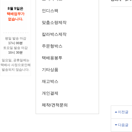
8월 9일은
인디스팩
택배업무가
없습니다.
맞춤소량제작
칼라박스제작
평일 발송 마감
17시 00분
주문형박스
토요일 발송 마감
10시 30분
택배용봉투
일요일, 공휴일에는
택배사 사정으로인해
기타상품
발송되지 않습니다.
재고박스
개인결제
제작/견적문의
이전글
다음글