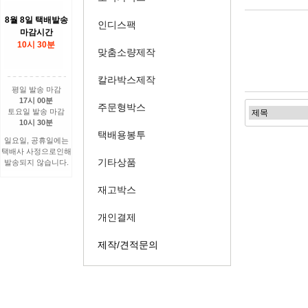
8월 8일 택배발송
인디스팩
마감시간
10시 30분
맞춤소량제작
칼라박스제작
평일 발송 마감
17시 00분
주문형박스
토요일 발송 마감
10시 30분
택배용봉투
일요일, 공휴일에는
택배사 사정으로인해
기타상품
발송되지 않습니다.
재고박스
개인결제
제작/견적문의