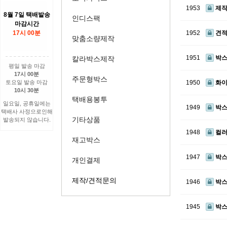
1953
제
8월 7일 택배발송
인디스팩
마감시간
17시 00분
1952
견적
맞춤소량제작
1951
박스
칼라박스제작
평일 발송 마감
17시 00분
주문형박스
토요일 발송 마감
1950
화이
10시 30분
택배용봉투
일요일, 공휴일에는
1949
박스
택배사 사정으로인해
기타상품
발송되지 않습니다.
1948
컬러
재고박스
1947
박스
개인결제
제작/견적문의
1946
박스
1945
박스